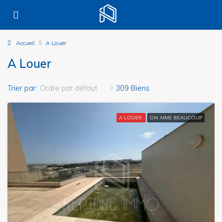
Accueil
A Louer
A Louer
Trier par:
Ordre par défaut
309 Biens
A LOUER
ON AIME BEAUCOUP