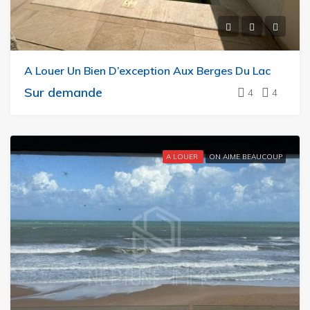
A Louer Un Bien D’exception Aux Berges Du Lac
Sur demande
4
4
A LOUER
ON AIME BEAUCOUP