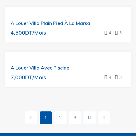
A
A Louer Villa Plain Pied À La Marsa
LOUER
4,500DT/Mois
4
3
A
A Louer Villa Avec Piscine
LOUER
7,000DT/Mois
4
3
1
2
3