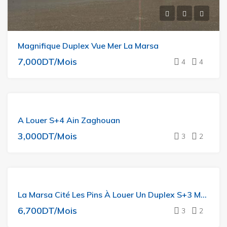
Magnifique Duplex Vue Mer La Marsa
7,000DT/Mois
4
4
A
A Louer S+4 Ain Zaghouan
LOUER
3,000DT/Mois
3
2
A
La Marsa Cité Les Pins À Louer Un Duplex S+3 Meublée Avec Une Piscine
LOUER
6,700DT/Mois
3
2