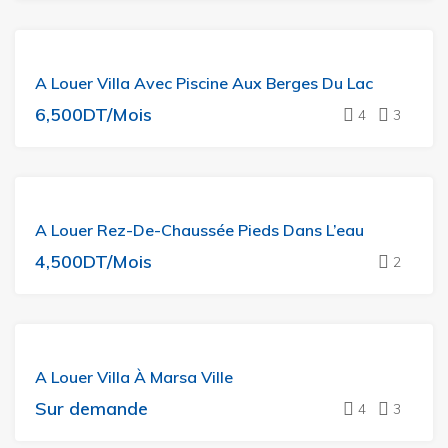
A
A Louer Villa Avec Piscine Aux Berges Du Lac
LOUER
6,500DT/Mois
4
3
A
A Louer Rez-De-Chaussée Pieds Dans L’eau
LOUER
4,500DT/Mois
2
A
A Louer Villa À Marsa Ville
LOUER
Sur demande
4
3