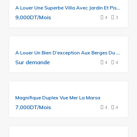
A Louer Une Superbe Villa Avec Jardin Et Piscine
9,000DT/Mois
4
3
A LOUER
A Louer Un Bien D’exception Aux Berges Du Lac
ON AIME
BEAUCOUP
Sur demande
4
4
A LOUER
Magnifique Duplex Vue Mer La Marsa
ON AIME
BEAUCOUP
7,000DT/Mois
4
4
A