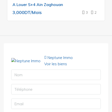
A Louer S+4 Ain Zaghouan
LOUER
3,000DT/Mois
3
2
Neptune Immo
Voir les biens