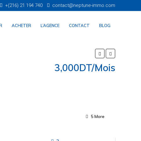
+(216) 21 194 740
contact@neptune-immo.com
R
ACHETER
L’AGENCE
CONTACT
BLOG
3,000DT/Mois
5 More