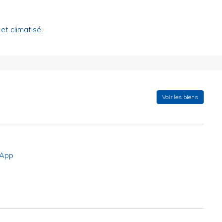
et climatisé.
Voir les biens
App