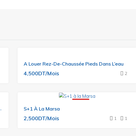
A
A Louer Rez-De-Chaussée Pieds Dans L’eau
LOUER
4,500DT/Mois
2
A LOUER
Meublé Avec Vue Mer
S+1 À La Marsa
2,500DT/Mois
1
1