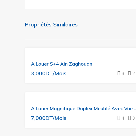
Propriétés Similaires
A
A Louer S+4 Ain Zaghouan
LOUER
3,000DT/Mois
3
2
A LOUER
A Louer Magnifique Duplex 
ON AIME
BEAUCOUP
7,000DT/Mois
4
3