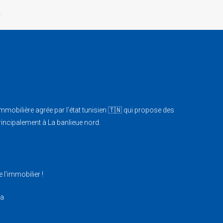
bilière agrée par l'état tunisien 🇹🇳 qui propose des
principalement à La banlieue nord.
 l'immobilier !
sa