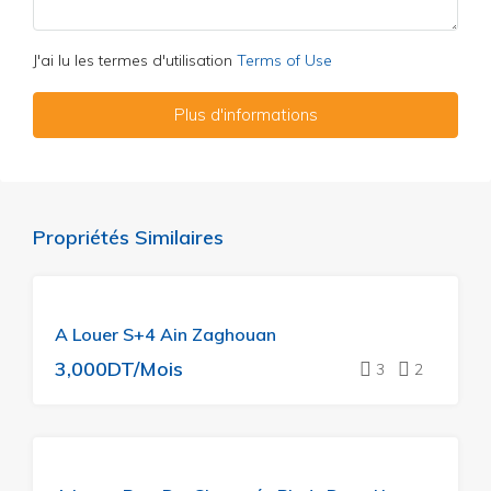
J'ai lu les termes d'utilisation
Terms of Use
Plus d'informations
Propriétés Similaires
A
A Louer S+4 Ain Zaghouan
LOUER
3,000DT/Mois
3
2
A