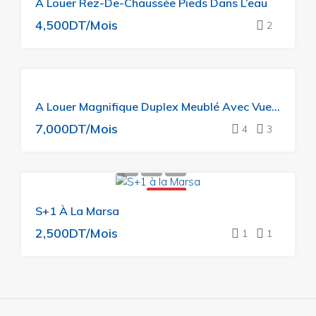
A Louer Rez-De-Chaussée Pieds Dans L’eau
LOUER
4,500DT/Mois
2
A LOUER
A Louer Magnifique Duplex Meublé Avec Vue Mer
ON AIME
BEAUCOUP
7,000DT/Mois
4
3
A LOUER
S+1 À La Marsa
2,500DT/Mois
1
1