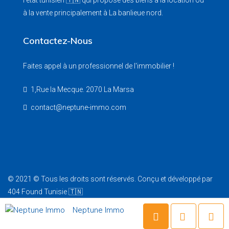
l'état tunisien 🇹🇳 qui propose des biens à la location ou
à la vente principalement à La banlieue nord.
Contactez-Nous
Faites appel à un professionnel de l'immobilier !
1,Rue la Mecque. 2070 La Marsa
contact@neptune-immo.com
© 2021 © Tous les droits sont réservés. Conçu et développé par
404 Found Tunisie
🇹🇳
Neptune Immo