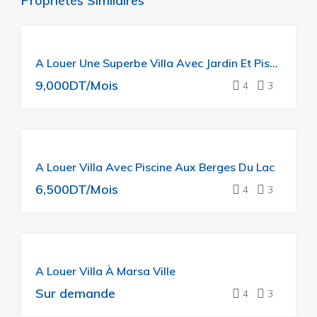
Propriétés Similaires
A Louer Une Superbe Villa Avec Jardin Et Piscine
9,000DT/Mois
4
3
A
A Louer Villa Avec Piscine Aux Berges Du Lac
LOUER
6,500DT/Mois
4
3
A
A Louer Villa À Marsa Ville
LOUER
Sur demande
4
3