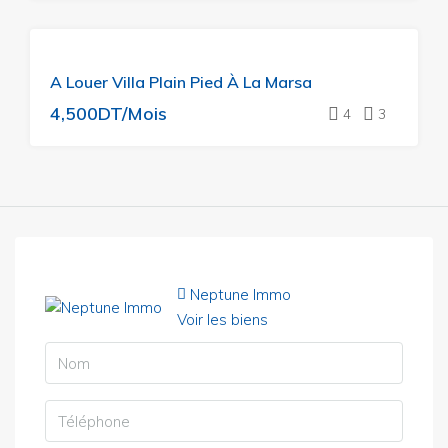
A
A Louer Villa Plain Pied À La Marsa
LOUER
4,500DT/Mois
4
3
Neptune Immo
Voir les biens