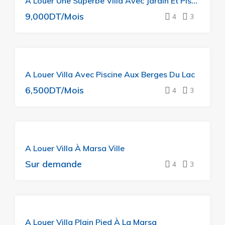
A Louer Une Superbe Villa Avec Jardin Et Piscine
9,000DT/Mois
4
3
A
A Louer Villa Avec Piscine Aux Berges Du Lac
LOUER
6,500DT/Mois
4
3
A
A Louer Villa À Marsa Ville
LOUER
Sur demande
4
3
A
A Louer Villa Plain Pied À La Marsa
LOUER