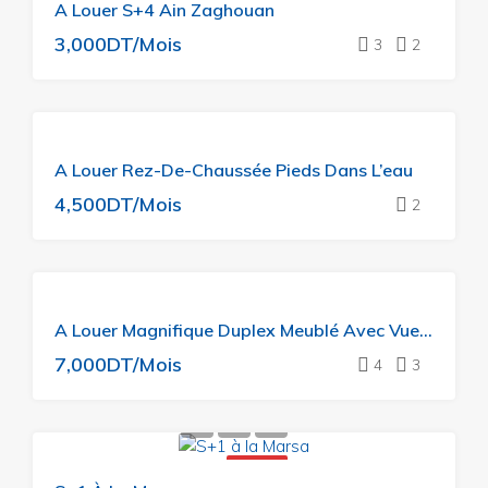
A Louer S+4 Ain Zaghouan
LOUER
3,000DT/Mois
3
2
A
A Louer Rez-De-Chaussée Pieds Dans L’eau
LOUER
4,500DT/Mois
2
A LOUER
A Louer Magnifique Duplex Meublé Avec Vue Mer
ON AIME
BEAUCOUP
7,000DT/Mois
4
3
A LOUER