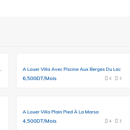
A
ec Jardin Et Piscine
A Louer Villa Avec Piscine Aux Berges Du Lac
LOUER
6,500DT/Mois
4
3
A
A Louer Villa Plain Pied À La Marsa
LOUER
4,500DT/Mois
4
3