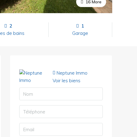
16 More
2
1
les de bains
Garage
Neptune Immo
Voir les biens