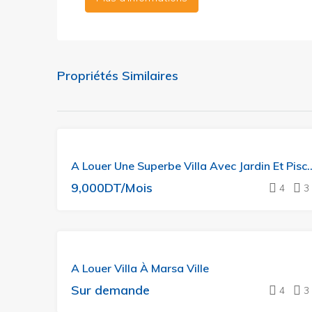
Propriétés Similaires
A Louer Une Superbe Villa Av
9,000DT/Mois
4
3
A
A Louer Villa À Marsa Ville
LOUER
Sur demande
4
3