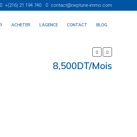
+(216) 21 194 740
contact@neptune-immo.com
R
ACHETER
L’AGENCE
CONTACT
BLOG
8,500DT/Mois