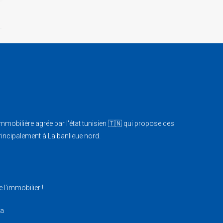
bilière agrée par l'état tunisien 🇹🇳 qui propose des
principalement à La banlieue nord.
 l'immobilier !
sa